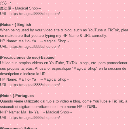
ださい。
魔法屋～Magical Shop～
URL: https://magical8888shop.com/
(Notes～)-English
When being used by your video site & blog, such as YouTube & TikTok, plea
se make sure that you are typing my HP Name & URL correctly.
HP Name: Ma Ho- Ya ～Magical Shop～
URL: https://magical8888shop.com/
(Precauciones de uso)-Espanol
Utilice sus propios videos en YouTube, TikTok, blogs, etc. para promocionar
sus propias tarjetas. Al usarlo, especifique "Magical Shop" en la seccion de
descripcion e incluya la URL.
HP Name: Ma Ho- Ya ～Magical Shop～
URL: https://magical8888shop.com/
(Note～)-Portugues
Quando viene utilizzato dal tuo sito video e blog, come YouTube e TikTok, a
ssicurati di digitare correttamente il mio nome HP e
l'URL.
NHP Name: Ma Ho- Ya ～Magical Shop～
URL: https://magical8888shop.com/
(Remarques)-Italiano